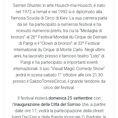
Semen Shuster, in arte Housch-ma-Housch, è nato
nel 1972 a Ismail e nel 1992 si è diplomato alla
famosa Scuola di Circo di Kiev. La sua carriera parla
da sé: ha partecipato a numerosi festival e ha
ricevuto numerosi premi, tra cui la “Medaglia di
bronzo” al 26^ Festival Mondial du Cirque de Demain
di Parigi e il “Clown di bronzo” al 33^ Festival
International du Cirque di Monte Carlo. Negli ultimi
anni, ha lavorato presso il famoso teatro “Lido” di
Parigi e ha partecipato a importanti eventi
internazionali. Il suo “Visual Magic Comedy Show”
andrà in scena sabato 1° ottobre alle ore 21:30
presso il GalizioTorresiCircus, il grande tendone da
circo del festival.
Il festival inizierà
domenica 25 settembre
con
l’
Inaugurazione della Città del Sorriso
che, a partire
dalle ore 17, vedrà la partecipazione della street
band Dixi Frixi e della Banda musicale O. Bartolini, le