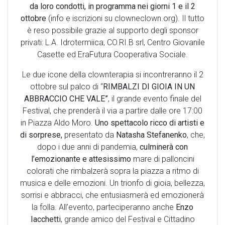
da loro condotti, in programma nei giorni 1 e il 2
ottobre
(info e iscrizioni su clowneclown.org). Il tutto
è reso possibile grazie al supporto degli sponsor
privati: L.A. Idrotermiica, CO.RI.B srl, Centro Giovanile
Casette ed EraFutura Cooperativa Sociale.
Le due icone della clownterapia si incontreranno il 2
ottobre sul palco di “
RIMBALZI DI GIOIA IN UN
ABBRACCIO CHE VALE”
, il grande evento finale del
Festival, che prenderà il via a partire dalle ore 17:00
in Piazza Aldo Moro.
Uno spettacolo ricco di artisti e
di sorprese,
presentato da
Natasha Stefanenko
, che,
dopo i due anni di pandemia,
culminerà con
l’emozionante e attesissimo
mare di palloncini
colorati che rimbalzerà sopra la piazza a ritmo di
musica e delle emozioni. Un trionfo di gioia, bellezza,
sorrisi e abbracci, che entusiasmerà ed emozionerà
la folla. All’evento, parteciperanno anche
Enzo
Iacchetti
, grande amico del Festival e Cittadino