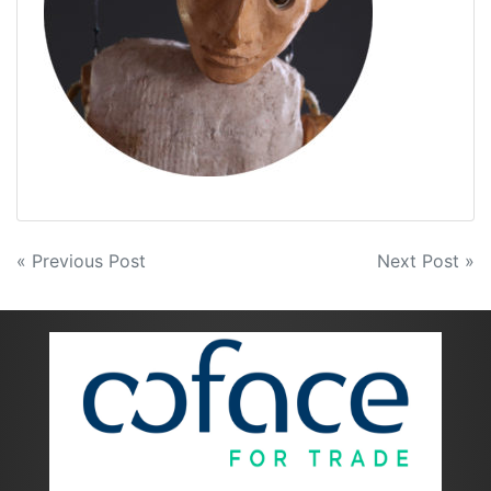
Navigazione
« Previous Post
Next Post »
articoli