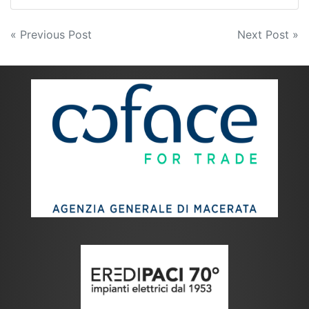
Navigazione
« Previous Post
Next Post »
articoli