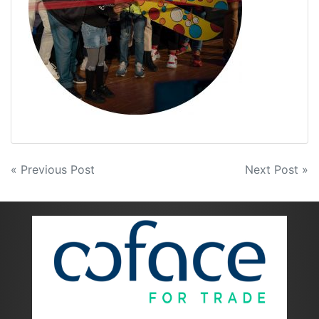
Navigazione
« Previous Post
Next Post »
articoli