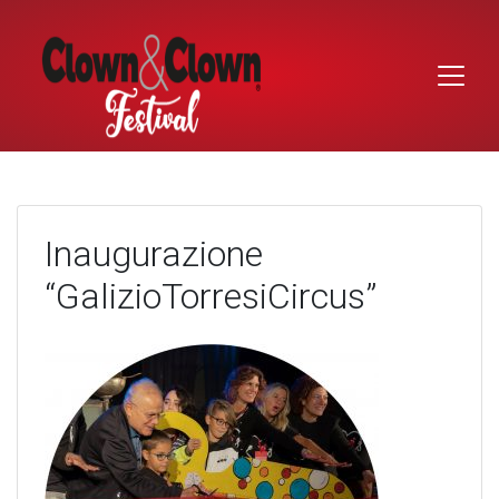
Skip
to
content
Inaugurazione
“GalizioTorresiCircus”