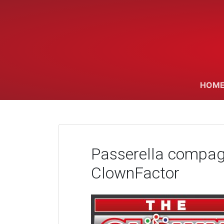
Skip
to
content
HOME
Passerella compagn
ClownFactor