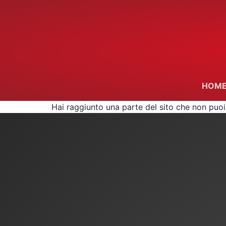
Skip
to
content
HOME
Hai raggiunto una parte del sito che non puoi 